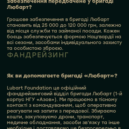
забезпечення передбачене у бригаді
Любарт?
Грошове забезпечення в бригаді Любарт
становить від 25 000 до 120 000 грн, залежно
від місця служби та займаної посади. Кожен
боєць забезпечується формою Нацгвардії на
всі сезони, засобами індивідуального захисту
та особистою зброєю.
ФАНДРЕЙЗИНГ
Як ви допомагаєте бригаді «Любарт»?
Lubart Foundation це офіційний
фандрейзинговий відділ бригади Любарт (1-й
корпус НГУ «Азов»). Ми працюємо в тісному
контакті з командуванням, щоб оперативно
реагувати на запити з передової. Збираємо
кошти, закуповуємо дрони, транспорт,
медичне обладнання, засоби зв’язку та інше
необхідне і доставляємо це безпосередньо в