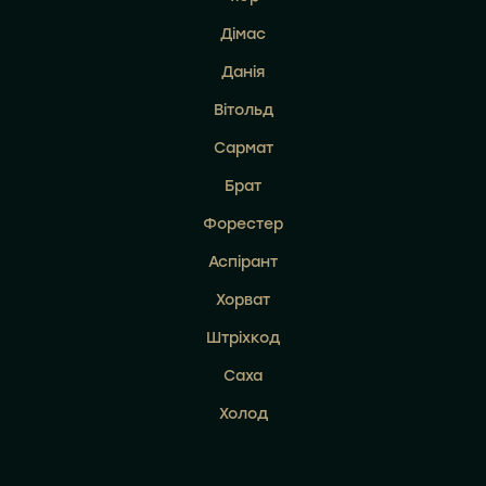
Дімас
Данія
Вітольд
Сармат
Брат
Форестер
Аспірант
Хорват
Штріхкод
Саха
Холод