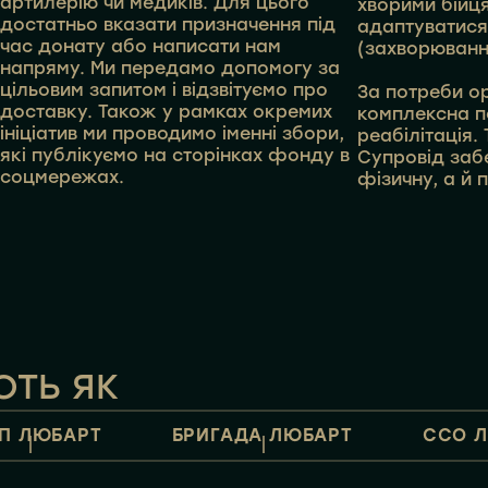
артилерію чи медиків. Для цього
хворими бійц
достатньо вказати призначення під
адаптуватися
час донату або написати нам
(захворюванн
напряму. Ми передамо допомогу за
цільовим запитом і відзвітуємо про
За потреби о
доставку. Також у рамках окремих
комплексна п
ініціатив ми проводимо іменні збори,
реабілітація.
які публікуємо на сторінках фонду в
Супровід заб
соцмережах.
фізичну, а й 
ТЬ ЯК
П ЛЮБАРТ
БРИГАДА ЛЮБАРТ
ССО 