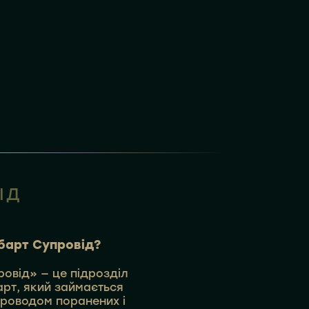
ІД
барт Супровід?
овід» — це підрозділ
рт, який займається
роводом поранених і