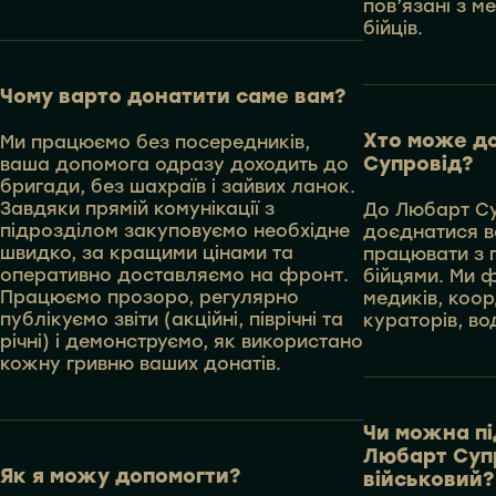
пов’язані з 
бійців.
Чому варто донатити саме вам?
Хто може д
Ми працюємо без посередників,
Супровід?
ваша допомога одразу доходить до
бригади, без шахраїв і зайвих ланок.
Завдяки прямій комунікації з
До Любарт С
підрозділом закуповуємо необхідне
доєднатися вс
швидко, за кращими цінами та
працювати з 
оперативно доставляємо на фронт.
бійцями. Ми 
Працюємо прозоро, регулярно
медиків, коор
публікуємо звіти (акційні, піврічні та
кураторів, вод
річні) і демонструємо, як використано
кожну гривню ваших донатів.
Чи можна п
Любарт Супр
Як я можу допомогти?
військовий?