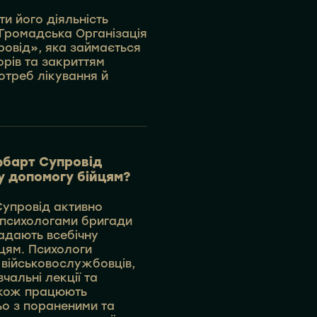
ти його діяльність
Громадська Організація
овід», яка займається
рів та закриттям
отреб лікування й
юбарт Супровід
у допомогу бійцям?
Супровід активно
 психологами бригади
надають всебічну
йцям. Психологи
 військовослужбовців,
чальні лекції та
також працюють
о з пораненими та