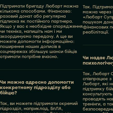
Підтримати бригаду Любарт можна
Так. Підтрима
кількома способами. Фінансово:
можна через 
разовий донат або регулярна
«Любарт Супр
підписка як постійного партнера.
пошуком доно
Якщо у вас є необхідне спорядження
фінансових п
чи техніка, напишіть нам і ми
реабілітації.
зкоординуємо передачу. А ще ви
можете допомогти інформаційно:
поширення наших дописів в
соцмережах збільшує шанси бійців
отримати потрібне вчасно.
Чи надає Л
психологічн
Так, Любарт 
співпрацює з
Чи можна адресно допомогти
Любарт, які 
конкретному підрозділу або
підтримку бі
бійцю?
консультують
проводять нав
Так, ви можете підтримати окремий
тренінги, а 
підрозділ, наприклад, БпЛА,
безпосереднь