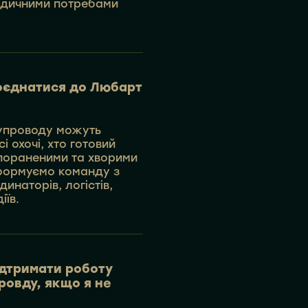
медичними потребами
оєднатися до Любарт
упроводу можуть
і охочі, хто готовий
пораненими та хворими
формуємо команду з
динаторів, логістів,
іїв.
ідтримати роботу
овду, якщо я не