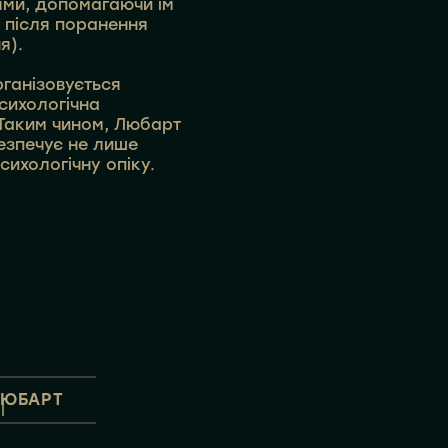
ями, допомагаючи їм
 після поранення
я).
рганізовується
сихологічна
 Таким чином, Любарт
езпечує не лише
психологічну опіку.
ЛЮБАРТ