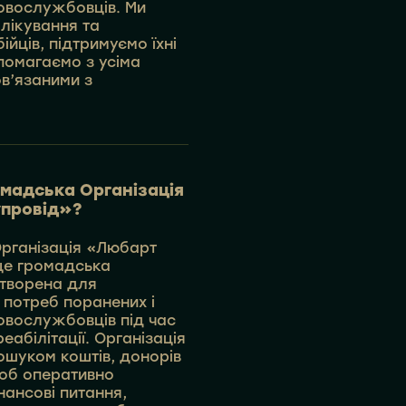
ковослужбовців. Ми
лікування та
ійців, підтримуємо їхні
помагаємо з усіма
ов’язаними з
мадська Організація
провід»?
рганізація «Любарт
це громадська
створена для
 потреб поранених і
ковослужбовців під час
еабілітації. Організація
ошуком коштів, донорів
щоб оперативно
нансові питання,