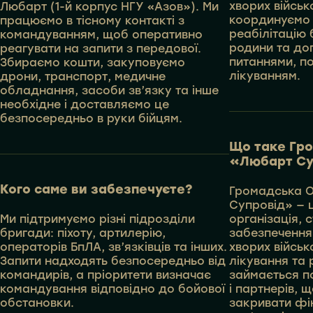
хворих війсь
Любарт (1-й корпус НГУ «Азов»). Ми
координуємо 
працюємо в тісному контакті з
реабілітацію б
командуванням, щоб оперативно
родини та до
реагувати на запити з передової.
питаннями, п
Збираємо кошти, закуповуємо
лікуванням.
дрони, транспорт, медичне
обладнання, засоби зв’язку та інше
необхідне і доставляємо це
безпосередньо в руки бійцям.
Що таке Гро
«Любарт Су
Кого саме ви забезпечуєте?
Громадська О
Супровід» — 
Ми підтримуємо різні підрозділи
організація, 
бригади: піхоту, артилерію,
забезпечення
операторів БпЛА, зв’язківців та інших.
хворих війсь
Запити надходять безпосередньо від
лікування та р
командирів, а пріоритети визначає
займається п
командування відповідно до бойової
і партнерів, 
обстановки.
закривати фі