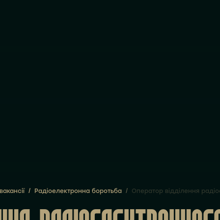
вакансії
/
Радіоелектронна боротьба
/
Оператор відділення радіо