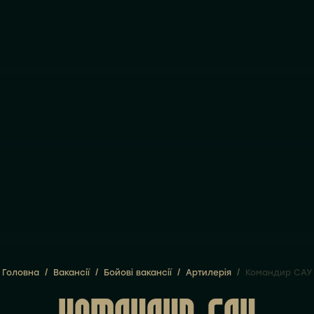
Головна
/
Вакансії
/
Бойові вакансії
/
Артилерія
/
Командир САУ