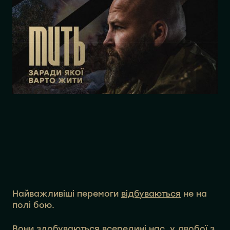
Найважливіші перемоги
відбуваються
не на
полі бою.
Вони здобуваються всередині нас, у двобої з