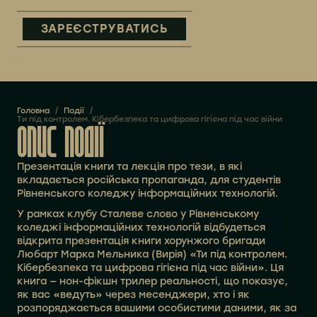
ЗАРЕЄСТРУВАТИСЬ
Головна
/
Події
/
Ти під контролем. Кібербезпека та цифрова гігієна під час війни
ОПИС ПОДІЇ
Презентація книги та лекція про тези, в які
вкладається російська пропаганда, для студентів
Рівненського коледжу інформаційних технологій.
У рамках клубу Сталеве слово у Рівненському
коледжі інформаційних технологій відбудеться
відкрита презентація книги хорунжого бригади
Любарт Марка Мельника (Вирія) «Ти під контролем.
Кібербезпека та цифрова гігієна під час війни». Ця
книга — нон-фікшн трилер реальності, що показує,
як вас «ведуть» через месенджери, хто і як
розпоряджається вашими особистими даними, як за